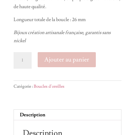
de haute qualité.
Longueur totale de la boucle : 26 mm
Bijoux création artisanale française, garantis sans
nickel
quantité
Ajouter au panier
de
Mono
Boucle
Catégorie :
Boucles d'oreilles
d'oreille
MIA
Description
Description