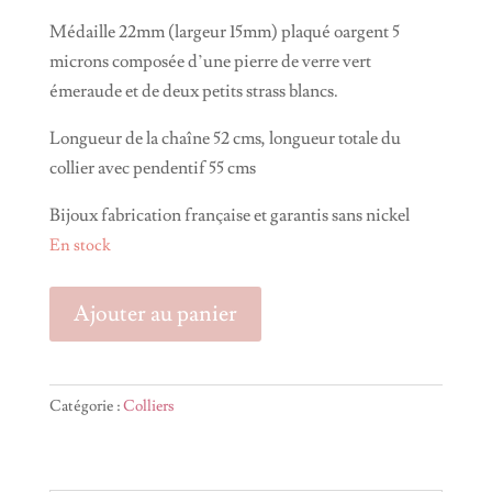
Médaille 22mm (largeur 15mm) plaqué oargent 5
microns composée d’une pierre de verre vert
émeraude et de deux petits strass blancs.
Longueur de la chaîne 52 cms, longueur totale du
collier avec pendentif 55 cms
Bijoux fabrication française et garantis sans nickel
En stock
quantité
Ajouter au panier
de
Collier
MARGAUX
Catégorie :
Colliers