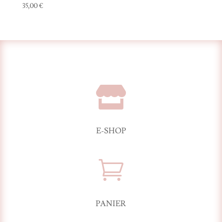
35,00
€

E-SHOP

PANIER