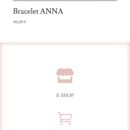
Bracelet ANNA
40,00
€

E-SHOP
