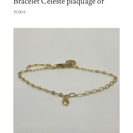
Bracelet Céleste plaquage or
35,00
€