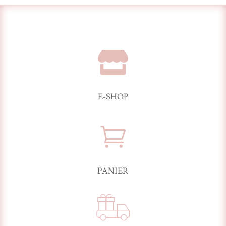

E-SHOP

PANIER